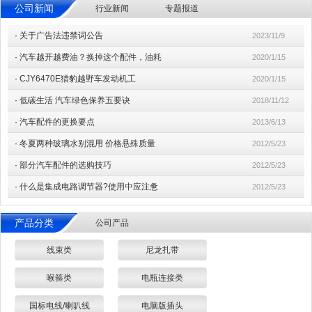
公司新闻
行业新闻
专题报道
·
关于广告法违禁词公告
2023/11/9
·
汽车越开越费油？换掉这个配件，油耗
2020/1/15
·
CJY6470E猎豹越野车发动机工
2020/1/15
·
低碳生活 汽车绿色保养五要诀
2018/11/12
·
汽车配件的更换要点
2013/6/13
·
冬夏两种玻璃水别混用 价格悬殊质量
2012/5/23
·
部分汽车配件的选购技巧
2012/5/23
·
什么是集成电路调节器?使用中应注惫
2012/5/23
产品分类
公司产品
线束类
尼龙扎带
喉箍类
电瓶连接类
国标电线/喇叭线
电脑版插头